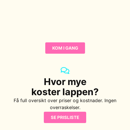
Oppstart kun
990 kr
Alle nye elever får
47% rabatt
KOM I GANG
Hvor mye
koster lappen?
Få full oversikt over priser og kostnader. Ingen
overraskelser.
SE PRISLISTE