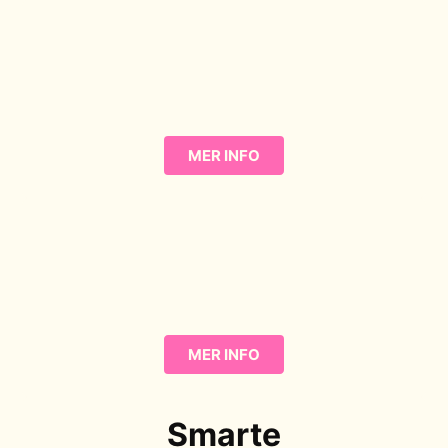
Trafikalt
grunnkurs
Gjør deg klar før du kan starte øvelseskjøring.
MER INFO
Føreropplæring
klasse B
Du får alt du trenger for å bestå oppkjøringen
MER INFO
Smarte